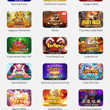
Dancing Fever
Gold Rush Cowboy
Dragon Wish
Legacy of Ramakien
Roma
Fury Max Lucky Road
Fiery Sevens Hot 100
Fruit Ninja Fury
Lucky Horse
Sweet Bakery
Alchemy Quest Level Up
Lucky Twin Sea
Happy Neko
Golden Pixiu
5 Fortune Dragons