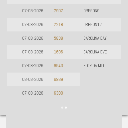
OREGON9
07-08-2026
0198
OREGON12
07-08-2026
1233
CAROLINA DAY
07-08-2026
1200
CAROLINA EVE
07-08-2026
2544
FLORIDA MID
07-08-2026
2994