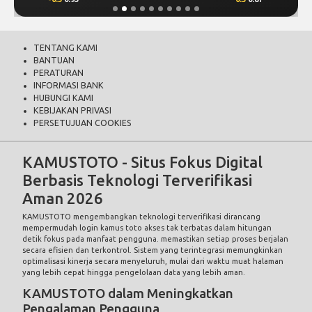
TENTANG KAMI
BANTUAN
PERATURAN
INFORMASI BANK
HUBUNGI KAMI
KEBIJAKAN PRIVASI
PERSETUJUAN COOKIES
KAMUSTOTO - Situs Fokus Digital
Berbasis Teknologi Terverifikasi
Aman 2026
KAMUSTOTO
mengembangkan teknologi terverifikasi dirancang
mempermudah login kamus toto akses tak terbatas dalam hitungan
detik fokus pada manfaat pengguna. memastikan setiap proses berjalan
secara efisien dan terkontrol. Sistem yang terintegrasi memungkinkan
optimalisasi kinerja secara menyeluruh, mulai dari waktu muat halaman
yang lebih cepat hingga pengelolaan data yang lebih aman.
KAMUSTOTO dalam Meningkatkan
Pengalaman Pengguna