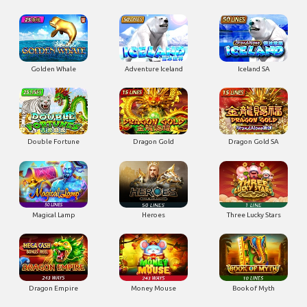
Golden Whale
Adventure Iceland
Iceland SA
Double Fortune
Dragon Gold
Dragon Gold SA
Magical Lamp
Heroes
Three Lucky Stars
Dragon Empire
Money Mouse
Book of Myth