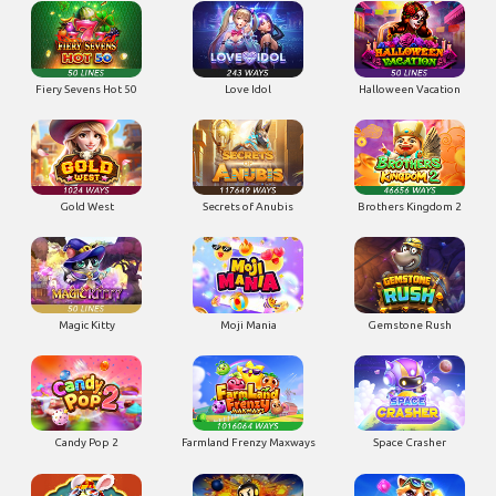
Fiery Sevens Hot 50
Love Idol
Halloween Vacation
Gold West
Secrets of Anubis
Brothers Kingdom 2
Magic Kitty
Moji Mania
Gemstone Rush
Candy Pop 2
Farmland Frenzy Maxways
Space Crasher