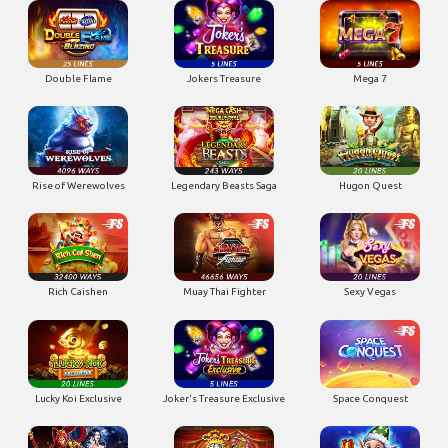
Double Flame
Jokers Treasure
Mega 7
Rise of Werewolves
Legendary Beasts Saga
Hugon Quest
Rich Caishen
Muay Thai Fighter
Sexy Vegas
Lucky Koi Exclusive
Joker's Treasure Exclusive
Space Conquest