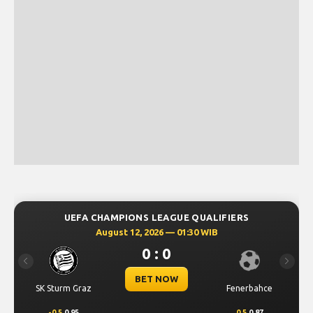
UEFA CHAMPIONS LEAGUE QUALIFIERS
August 12, 2026 — 01:30 WIB
0 : 0
Previous
Next
BET NOW
SK Sturm Graz
Fenerbahce
-0.5
0.95
0.5
0.87