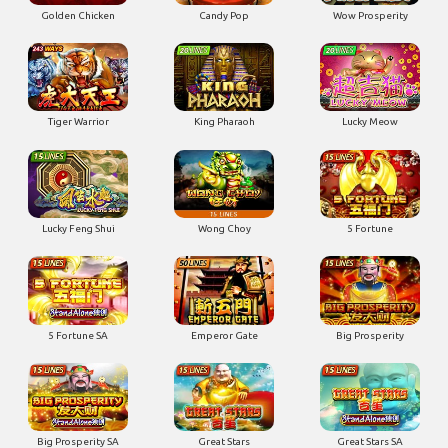
Golden Chicken
Candy Pop
Wow Prosperity
Tiger Warrior
King Pharaoh
Lucky Meow
Lucky Feng Shui
Wong Choy
5 Fortune
5 Fortune SA
Emperor Gate
Big Prosperity
Big Prosperity SA
Great Stars
Great Stars SA