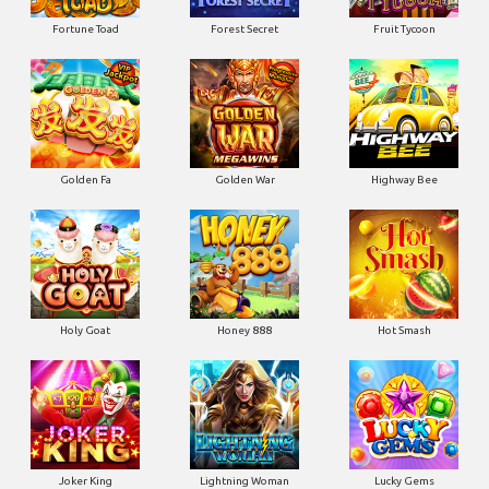
Fortune Toad
Forest Secret
Fruit Tycoon
Golden Fa
Golden War
Highway Bee
Holy Goat
Honey 888
Hot Smash
Joker King
Lightning Woman
Lucky Gems