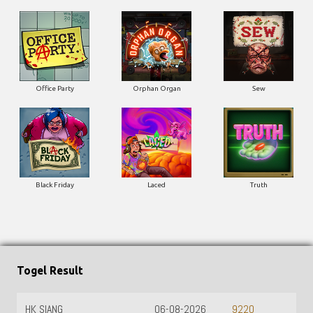
Office Party
Orphan Organ
Sew
Black Friday
Laced
Truth
Togel Result
HK SIANG
06-08-2026
9220