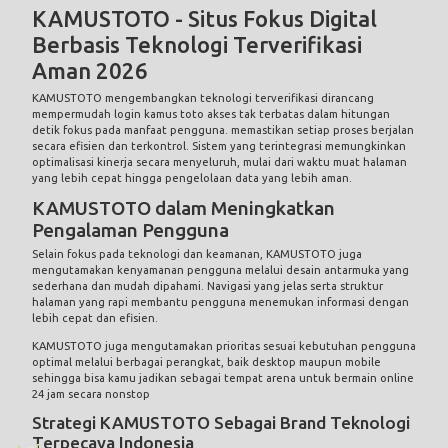
KAMUSTOTO - Situs Fokus Digital
Berbasis Teknologi Terverifikasi
Aman 2026
KAMUSTOTO
mengembangkan teknologi terverifikasi dirancang
mempermudah login kamus toto akses tak terbatas dalam hitungan
detik fokus pada manfaat pengguna. memastikan setiap proses berjalan
secara efisien dan terkontrol. Sistem yang terintegrasi memungkinkan
optimalisasi kinerja secara menyeluruh, mulai dari waktu muat halaman
yang lebih cepat hingga pengelolaan data yang lebih aman.
KAMUSTOTO dalam Meningkatkan
Pengalaman Pengguna
Selain fokus pada teknologi dan keamanan, KAMUSTOTO juga
mengutamakan kenyamanan pengguna melalui desain antarmuka yang
sederhana dan mudah dipahami. Navigasi yang jelas serta struktur
halaman yang rapi membantu pengguna menemukan informasi dengan
lebih cepat dan efisien.
KAMUSTOTO juga mengutamakan prioritas sesuai kebutuhan pengguna
optimal melalui berbagai perangkat, baik desktop maupun mobile
sehingga bisa kamu jadikan sebagai tempat arena untuk bermain online
24 jam secara nonstop
Strategi KAMUSTOTO Sebagai Brand Teknologi
Terpecaya Indonesia