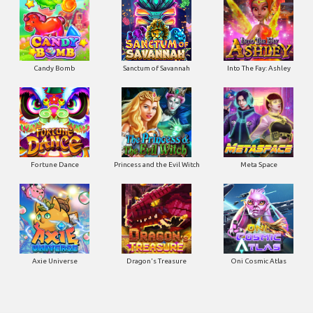
Candy Bomb
Sanctum of Savannah
Into The Fay: Ashley
Fortune Dance
Princess and the Evil Witch
Meta Space
Axie Universe
Dragon's Treasure
Oni Cosmic Atlas