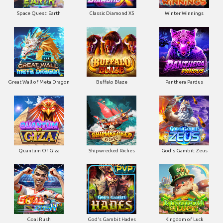
Space Quest: Earth
Classic Diamond X5
Winter Winnings
Great Wall of Meta Dragon
Buffalo Blaze
Panthera Pardus
Quantum Of Giza
Shipwrecked Riches
God's Gambit: Zeus
Goal Rush
God's Gambit Hades
Kingdom of Luck