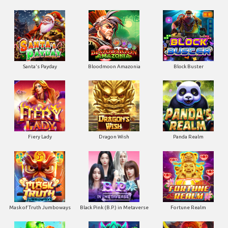
Santa's Payday
Bloodmoon Amazonia
Block Buster
Fiery Lady
Dragon Wish
Panda Realm
Mask of Truth Jumboways
Black Pink (B.P.) in Metaverse
Fortune Realm